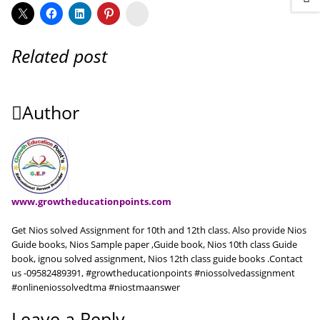
Koo
Related post
Author
www.growtheducationpoints.com
Get Nios solved Assignment for 10th and 12th class. Also provide Nios
Guide books, Nios Sample paper ,Guide book, Nios 10th class Guide
book, ignou solved assignment, Nios 12th class guide books .Contact
us -09582489391, #growtheducationpoints #niossolvedassignment
#onlineniossolvedtma #niostmaanswer
Leave a Reply