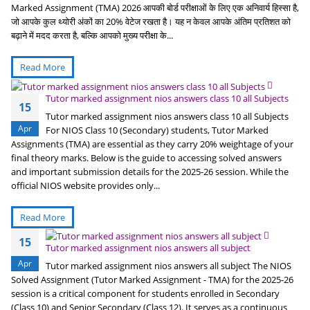
Marked Assignment (TMA) 2026 आपकी बोर्ड परीक्षाओं के लिए एक अनिवार्य हिस्सा है,
जो आपके कुल थ्योरी अंकों का 20% वेटेज रखता है। यह न केवल आपके अंतिम प्रतिशत को
बढ़ाने में मदद करता है, बल्कि आपको मुख्य परीक्षा के...
Read More
Tutor marked assignment nios answers class 10 all Subjects
15
Tutor marked assignment nios answers class 10 all Subjects
Apr
For NIOS Class 10 (Secondary) students, Tutor Marked
Assignments (TMA) are essential as they carry 20% weightage of your
final theory marks. Below is the guide to accessing solved answers
and important submission details for the 2025-26 session. While the
official NIOS website provides only...
Read More
15
Tutor marked assignment nios answers all subject
Apr
Tutor marked assignment nios answers all subject The NIOS
Solved Assignment (Tutor Marked Assignment - TMA) for the 2025-26
session is a critical component for students enrolled in Secondary
(Class 10) and Senior Secondary (Class 12). It serves as a continuous