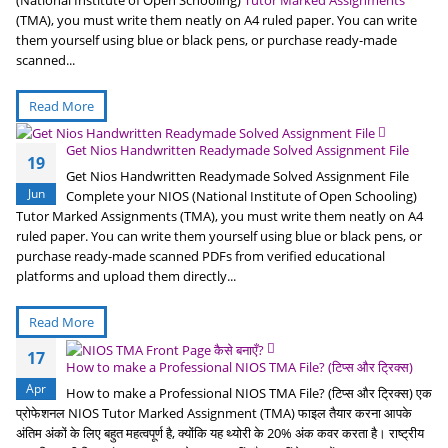
(TMA), you must write them neatly on A4 ruled paper. You can write
them yourself using blue or black pens, or purchase ready-made
scanned...
Read More
Get Nios Handwritten Readymade Solved Assignment File
19
Get Nios Handwritten Readymade Solved Assignment File
Jun
Complete your NIOS (National Institute of Open Schooling)
Tutor Marked Assignments (TMA), you must write them neatly on A4
ruled paper. You can write them yourself using blue or black pens, or
purchase ready-made scanned PDFs from verified educational
platforms and upload them directly...
Read More
17
How to make a Professional NIOS TMA File? (टिप्स और ट्रिक्स)
Apr
How to make a Professional NIOS TMA File? (टिप्स और ट्रिक्स) एक
प्रोफेशनल NIOS Tutor Marked Assignment (TMA) फाइल तैयार करना आपके
अंतिम अंकों के लिए बहुत महत्वपूर्ण है, क्योंकि यह थ्योरी के 20% अंक कवर करता है। राष्ट्रीय