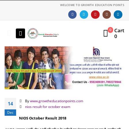
WELCOME TO GROWTH EDUCATION POINTS
Cart
0
0
By
www.growtheducationpoints.com
14
nios result for october exam
Dec
NIOS October Result 2018