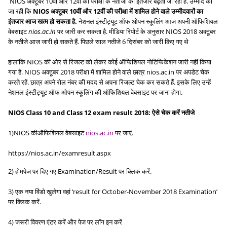
NIOS अक्टूबर 10वीं और 12वीं की परीक्षा के नतीजों का इंतजार बढ़ता जा रहा है. उम्मीद की
जा रही कि
NIOS
अक्टूबर
10
वीं और
12
वीं की परीक्षा में शामिल होने वाले उम्मीदवारों का
इंतजार
आज खत्म हो सकता है.
नेशनल इंस्टीट्यूट ऑफ ओपन स्कूलिंग आज अपनी ऑफिशियल
वेबसाइट
nios.ac.in
पर जारी कर सकता है. मीडिया रिपोर्ट के अनुसार NIOS 2018 अक्टूबर
के नतीजे आज जारी हो सकते हैं. पिछले साल नतीजे 6 दिसंबर को जारी किए गए थे
हालांकि NIOS की ओर से रिजल्ट को लेकर कोई ऑफिशियल नोटिफिकेशन जारी नहीं किया
गया है. NIOS अक्टूबर 2018 परीक्षा में शामिल होने वाले छात्र nios.ac.in पर अपडेट चेक
करते रहें. छात्र अपने रोल नंबर की मदद से अपना रिजल्ट चेक कर सकते हैं. इसके लिए उन्हें
नेशनल इंस्टीट्यूट ऑफ ओपन स्कूलिंग की ऑफिशियल वेबसाइट पर जाना होगा.
NIOS Class 10 and Class 12 exam result 2018:
ऐसे चेक करें नतीजे
1)NIOS कीऑफिशियल वेबसाइट
nios.ac.in
पर जाएं.
https://nios.ac.in/examresult.aspx
2) होमपेज पर दिए गए Examination/Result पर क्लिक करें.
3) एक नया विंडो खुलेगा वहां ‘result for October-November 2018 Examination’
पर क्लिक करें.
4) जरूरी विवरण एंटर करें और पेज पर लॉग इन करें