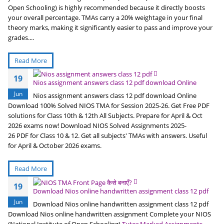
Open Schooling) is highly recommended because it directly boosts
your overall percentage. TMAs carry a 20% weightage in your final
theory marks, making it significantly easier to pass and improve your
grades....
Read More
19
Nios assignment answers class 12 pdf download Online
Jun
Nios assignment answers class 12 pdf download Online
Download 100% Solved NIOS TMA for Session 2025-26. Get Free PDF
solutions for Class 10th & 12th All Subjects. Prepare for April & Oct
2026 exams now! Download NIOS Solved Assignments 2025-
26 PDF for Class 10 & 12. Get all subjects' TMAs with answers. Useful
for April & October 2026 exams.
Read More
19
Download Nios online handwritten assignment class 12 pdf
Jun
Download Nios online handwritten assignment class 12 pdf
Download Nios online handwritten assignment Complete your NIOS
(National Institute of Open Schooling)
Tutor Marked Assignments