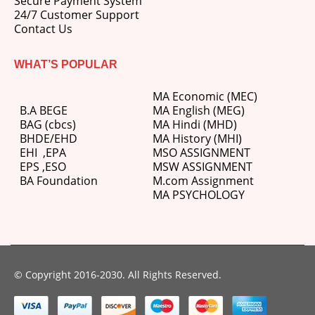
Secure Payment System
24/7 Customer Support
Contact Us
WHAT’S POPULAR
MA Economic (MEC)
B.A BEGE
MA English (MEG)
BAG (cbcs)
MA Hindi (MHD)
BHDE/EHD
MA History (MHI)
EHI
,
EPA
MSO ASSIGNMENT
EPS ,
ESO
MSW ASSIGNMENT
BA Foundation
M.com
Assignment
MA PSYCHOLOGY
© Copyright 2016-2030. All Rights Reserved.