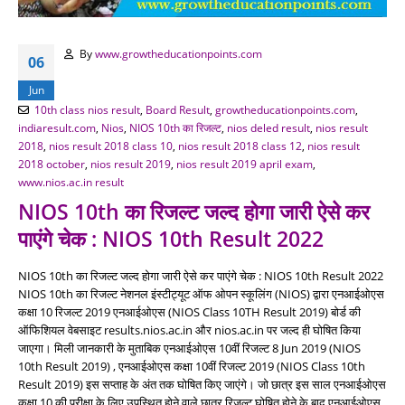
By
www.growtheducationpoints.com
06
Jun
10th class nios result
,
Board Result
,
growtheducationpoints.com
,
indiaresult.com
,
Nios
,
NIOS 10th का रिजल्ट
,
nios deled result
,
nios result
2018
,
nios result 2018 class 10
,
nios result 2018 class 12
,
nios result
2018 october
,
nios result 2019
,
nios result 2019 april exam
,
www.nios.ac.in result
NIOS 10th का रिजल्ट जल्द होगा जारी ऐसे कर
पाएंगे चेक : NIOS 10th Result 2022
NIOS 10th का रिजल्ट जल्द होगा जारी ऐसे कर पाएंगे चेक : NIOS 10th Result 2022
NIOS 10th का रिजल्ट नेशनल इंस्टीट्यूट ऑफ ओपन स्कूलिंग (NIOS) द्वारा एनआईओएस
कक्षा 10 रिजल्ट 2019 एनआईओएस (NIOS Class 10TH Result 2019) बोर्ड की
ऑफिशियल वेबसाइट results.nios.ac.in और nios.ac.in पर जल्द ही घोषित किया
जाएगा। मिली जानकारी के मुताबिक एनआईओएस 10वीं रिजल्ट 8 Jun 2019 (NIOS
10th Result 2019) , एनआईओएस कक्षा 10वीं रिजल्ट 2019 (NIOS Class 10th
Result 2019) इस सप्ताह के अंत तक घोषित किए जाएंगे। जो छात्र इस साल एनआईओएस
कक्षा 10 की परीक्षा के लिए उपस्थित होने वाले छात्र रिजल्ट घोषित होने के बाद एनआईओएस